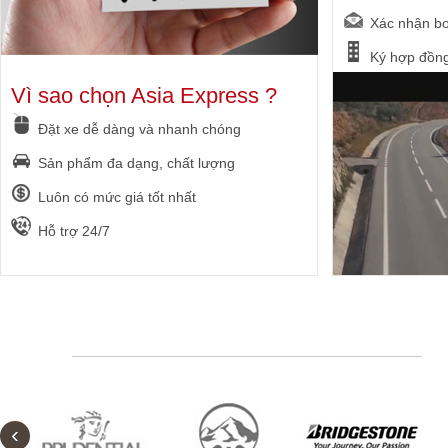
Xác nhận bo
Ký hợp đồng
Vì sao chọn Asia Express ?
Đặt xe dễ dàng và nhanh chóng
Sản phẩm đa dạng, chất lượng
Luôn có mức giá tốt nhất
Hỗ trợ 24/7
‹