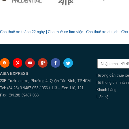
Cho thuê xe tháng 22 ngày
Cho thuê xe làm việc
Cho thuê xe du lịch
Cho 
ASIA EXPRESS
Hướng dẫn thuê xe
23B Trường sơn, Phường 4, Quận Tân Bình, TPHCM
Hệ thống chi nhánh
Tel: (84.28) 3.9487 053 / 056 / 113 – Ext: 110, 121
Khách hàng
Fax: (84.28) 39487.038
Liên hệ