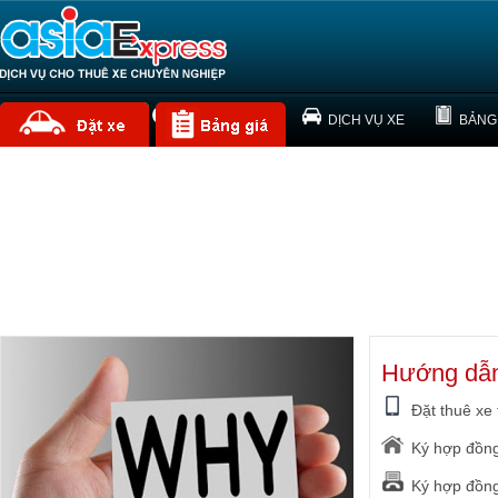
TRANG CHỦ
VỀ CHÚNG TÔI
DỊCH VỤ XE
BẢNG
Hướng dẫn
Đặt thuê xe 
Ký hợp đồng
Ký hợp đồng