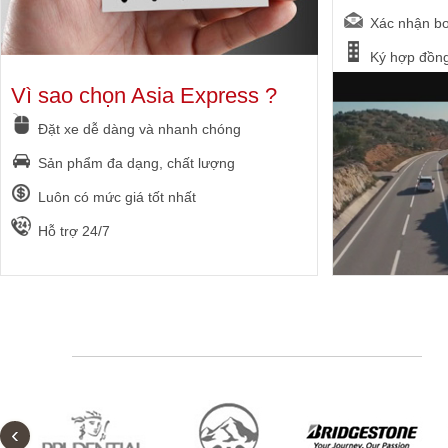
Xác nhận bo
Ký hợp đồng
Vì sao chọn Asia Express ?
Đặt xe dễ dàng và nhanh chóng
Sản phẩm đa dạng, chất lượng
Luôn có mức giá tốt nhất
Hỗ trợ 24/7
‹