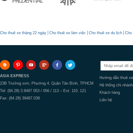
Cho thuê xe tháng 22 ngày
Cho thuê xe làm việc
Cho thuê xe du lịch
Cho 
ASIA EXPRESS
Hướng dẫn thuê xe
23B Trường sơn, Phường 4, Quận Tân Bình, TPHCM
Hệ thống chi nhánh
Tel: (84.28) 3.9487 053 / 056 / 113 – Ext: 110, 121
Khách hàng
Fax: (84.28) 39487.038
Liên hệ