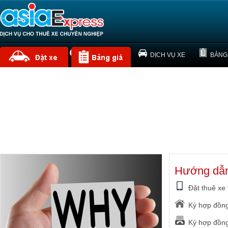
TRANG CHỦ
VỀ CHÚNG TÔI
DỊCH VỤ XE
BẢNG
Hướng dẫn
Đặt thuê xe 
Ký hợp đồng
Ký hợp đồng